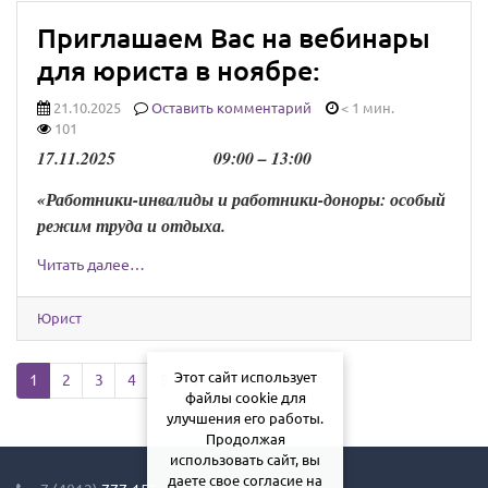
Приглашаем Вас на вебинары
для юриста в ноябре:
21.10.2025
Оставить комментарий
< 1 мин.
101
1
7
.
1
1
.202
5
0
9
:
0
0 –
13
:
0
0
«Работники-инвалиды и работники-доноры: особый
режим труда и отдыха.
Читать далее…
Юрист
Этот сайт использует
Next page
1
2
3
4
5
файлы cookie для
улучшения его работы.
Продолжая
использовать сайт, вы
даете свое согласие на