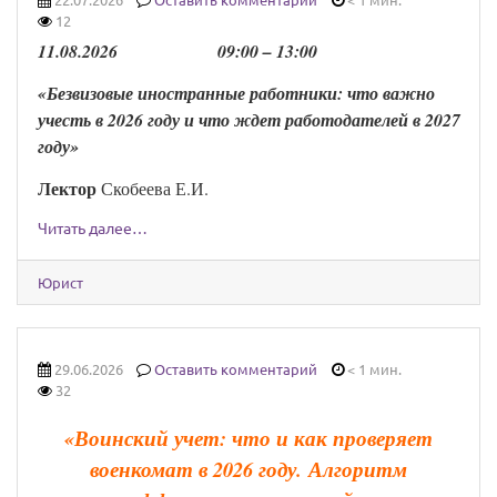
22.07.2026
Оставить комментарий
< 1 мин.
12
1
1
.
0
8
.202
6
0
9
:00 –
13
:00
«Безвизовые иностранные работники: что важно
учесть в 2026 году и что ждет работодателей в 2027
году
»
Лекто
р
Скобеева Е.И.
Читать далее…
Юрист
29.06.2026
Оставить комментарий
< 1 мин.
32
«
Воинский учет: что и как проверяет
военкомат в 2026 году.
Алгоритм