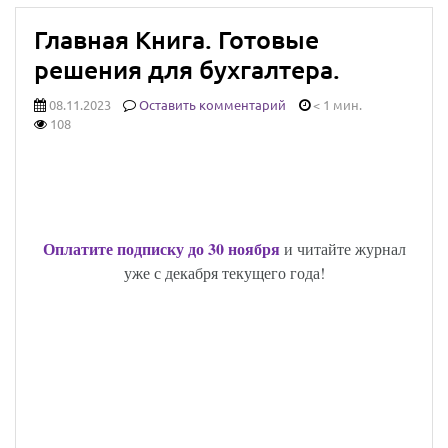
Главная Книга. Готовые
решения для бухгалтера.
08.11.2023
Оставить комментарий
< 1 мин.
108
УСПЕЙТЕ ОФОРМИТЬ ПОДПИСКУ НА
БУХГАЛТЕРСКИЙ ЖУРНАЛ «ГЛАВНАЯ
КНИГА» ПО ЛУЧШЕЙ ЦЕНЕ!
Оплатите подписку до 30 ноября
и читайте журнал
уже с декабря текущего года!
ОДИН МЕСЯЦ ПОДПИСКИ
БЕСПЛАТНО!
ПОДГОТОВЬТЕСЬ К ГРЯДУЩИМ
ИЗМЕНЕНИЯМ С ЖУРНАЛОМ «ГЛАВНАЯ
КНИГА»!